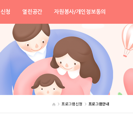
램신청
열린공간
자원봉사/개인정보동의
안내
센터소식
자원봉사활동안내
봄
사진및영상
자원봉사활동신청
기
보도자료
개인정보동의
자유게시판
협력기관
온라인상담
센터일정안내
프로그램신청
프로그램안내