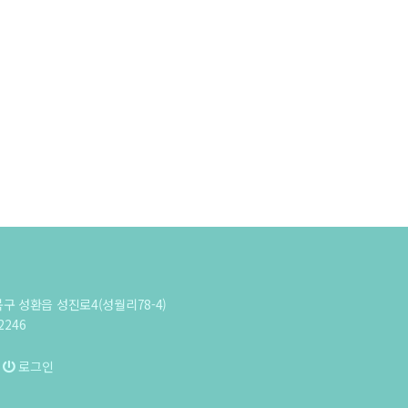
북구 성환읍 성진로4(성월리78-4)
-2246
.
로그인