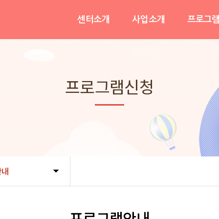
센터소개
사업소개
프로그
인사말
이용안내
프로그램
운영목적&비전
가족휴식지원사업
긴급돌
프로그램신청
기관연혁
사례관리지원사업
참여후
조직도및직원현황
가족역량강화사업
오시는길
정책기획사업
안내
프로그램안내