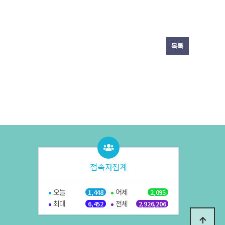
목록
접속자집계
오늘
어제
1,448
2,095
최대
전체
6,452
2,926,206