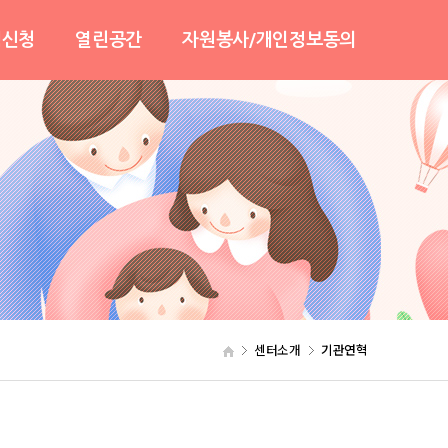
램신청
열린공간
자원봉사/개인정보동의
안내
센터소식
자원봉사활동안내
봄
사진및영상
자원봉사활동신청
기
보도자료
개인정보동의
자유게시판
협력기관
온라인상담
센터일정안내
센터소개
기관연혁