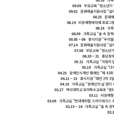
09.16
가족교
09.09
부모교육 "청소년기 
09.02
문화예술지원사업 "설레
08.25
문화예술
08.19
비장애형제자매 프로그램 
08.14
가족교
08.09
가족교실 "숲 속 장독대
08.05 ~ 06
휴식지원 "우리들의
07.14
문화예술지원사업 "설레
07.08
부모교육 "청소년기 
06.20 ~ 21
충남장애
05.21
가족교실 "가정의 달
05.19
가족교실 "다시
04.25
장애인식개선 캠페인 "제 43회 
04.21 ~ 23
휴식지원 "태안 2박 3
04.19
가족교실 "장애인의 날 맞이 
03.27
백석대학교 유아특수교육과 "센터 및 
03.11
비장애형제
03.09
가족교실 "현대캐피탈 스카이워크스 우
02.15 ~ 16
가족교실 "숲 속 장독
02.