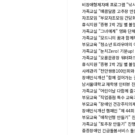
비장애형제자매 프로그램 "낚
가족교실 "매콤달콤 고추장 
자조모임 "부모자조모임 간담
휴식지원 "증평 1박 2일 별 볼
가족교실 "그녀에게" 영화 
가족교실 "모드니의 꿈과 함께
부모교육 "청소년 트라우마의
가족교실 "눈치Zero! 기분up!
가족교실 "오륜문광장 워터파
휴식지원 "증평 1박 2일 별 
사례관리 "천안쌍용100인회와
장애인식개선 "함께 걸어가는 길
남서울대학교 재학생 인터뷰
가족교실 "어린이날 다함께 즐
부모교육 "직업중점 특수 교
부모교육 "장애인 건강주치의
장애인식개선 캠페인 "제 44
부모교육 "애착인형 만들기"
가족교실 "토추장 만들기" 
중증장애인 긴급돌봄서비스 돌