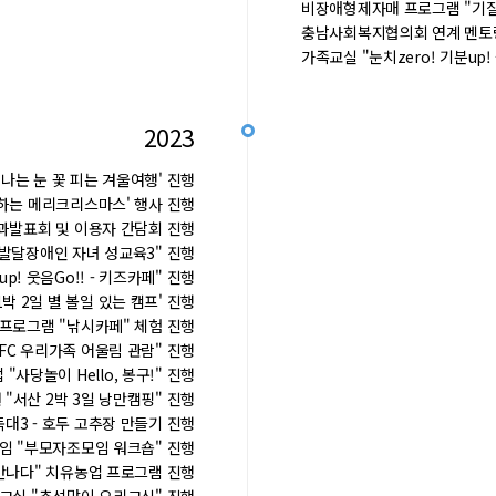
비장애형제자매 프로그램 "기질
충남사회복지협의회 연계 멘토링 
가족교실 "눈치zero! 기분up!
2023
는 눈 꽃 피는 겨울여행' 진행
하는 메리크리스마스' 행사 진행
과발표회 및 이용자 간담회 진행
발달장애인 자녀 성교육3" 진행
p! 웃음Go!! - 키즈카페" 진행
박 2일 별 볼일 있는 캠프' 진행
로그램 "낚시카페" 체험 진행
C 우리가족 어울림 관람" 진행
당놀이 Hello, 봉구!" 진행
"서산 2박 3일 낭만캠핑" 진행
대3 - 호두 고추장 만들기 진행
 "부모자조모임 워크숍" 진행
만나다" 치유농업 프로그램 진행