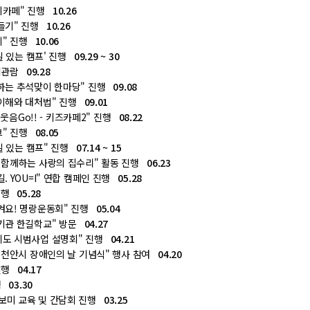
시카페" 진행
10.26
만들기" 진행
10.26
회" 진행
10.06
일 있는 캠프' 진행
09.29 ~ 30
단체관람
09.28
하는 추석맞이 한마당" 진행
09.08
 이해와 대처법" 진행
09.01
 웃음Go!! - 키즈카페2" 진행
08.22
크" 진행
08.05
볼일 있는 캠프" 진행
07.14 ~ 15
 함께하는 사랑의 집수리" 활동 진행
06.23
. YOU=I" 연합 캠페인 진행
05.28
 진행
05.28
겨요! 명랑운동회" 진행
05.04
육기관 한길학교" 방문
04.27
제도 시범사업 설명회" 진행
04.21
회 천안시 장애인의 날 기념식" 행사 참여
04.20
 진행
04.17
진행
03.30
보미 교육 및 간담회 진행
03.25