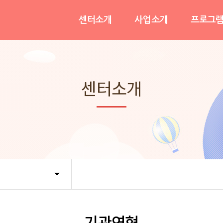
센터소개
사업소개
프로그
인사말
이용안내
프로그램
운영목적&비전
가족휴식지원사업
긴급돌
센터소개
기관연혁
사례관리지원사업
참여후
조직도및직원현황
가족역량강화사업
오시는길
정책기획사업
기관연혁