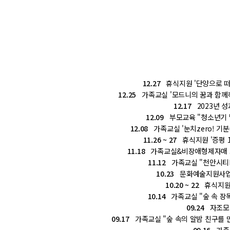
12.27
휴식지원 '단양으로 떠나
12.25
가족교실 '모드니의 꿈과 함께
12.17
2023년 성
12.09
부모교육 "청소년기 
12.08
가족교실 '눈치zero! 기분u
11.26 ~ 27
휴식지원 '증평 1
11.18
가족교실&비장애형제자매 프
11.12
가족교실 "천안시티F
10.23
문화예술지원사업 "사
10.20 ~ 22
휴식지원 
10.14
가족교실 "숲 속 장독
09.24
자조모임
09.17
가족교실 "숲 속의 알밤 친구를 