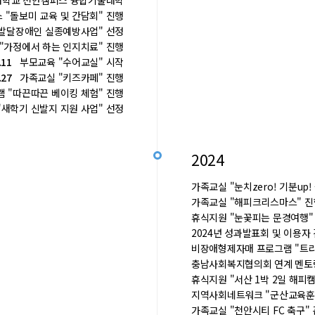
학교 천안캠퍼스 융합기술대학
"돌보미 교육 및 간담회" 진행
발달장애인 실종예방사업" 선정
가정에서 하는 인지치료" 진행
.11
부모교육 "수어교실" 시작
.27
가족교실 "키즈카페" 진행
"따끈따끈 베이킹 체험" 진행
새학기 신발지 지원 사업" 선정
2024
가족교실 "눈치zero! 기분up!
가족교실 "해피크리스마스" 
휴식지원 "눈꽃피는 문경여행
2024년 성과발표회 및 이용
비장애형제자매 프로그램 "트
충남사회복지협의회 연계 멘토
휴식지원 "서산 1박 2일 해피캠
지역사회네트워크 "군산교육
가족교실 "천안시티 FC 축구