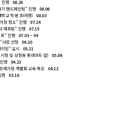
" 진행
08.20
자기 핸드페인팅" 진행
08.06
대학교 학생 30여명)
08.03
 가정 청소” 진행
07.24
차 래프팅” 진행
07.15
캠프” 진행
07.03 ~ 04
스”사업 선정
06.20
라이밍” 실시
05.21
시청 및 성정동 롯데마트 앞)
05.06
' 진행
04.23
장애가정 개별화 교육 특강
04.12
 임명
03.16