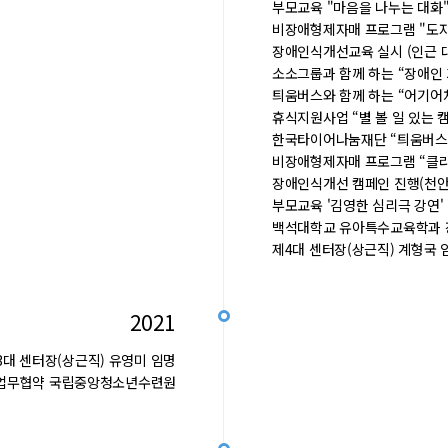
부모교육 "마음을 나누는 대화
비장애형제자매 프로그램 "도
장애인식개선교육 실시 (인근 
소소그룹과 함께 하는 “장애인
틔움버스와 함께 하는 “어기어
휴식지원사업 “별 볼 일 있는 
한국타이어나눔재단 “틔움버
비장애형제자매 프로그램 “클
장애인식개선 캠페인 진행(천안
부모교육 '김영한 심리극 강연
백석대학교 유아특수교육학과 
제4대 센터장(상근직) 계형국
2021
대 센터장(상근직) 유영미 임명
무협약 국립중앙청소년수련원