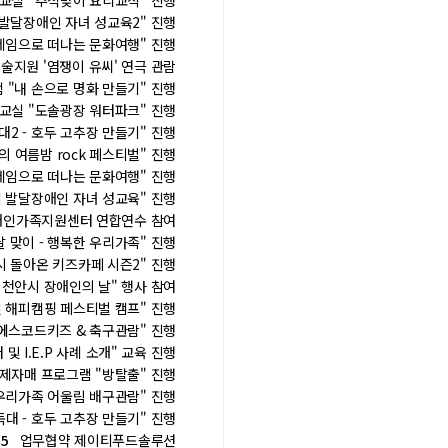
실 "추석맞이 요리교식" 진행
발달장애인 자녀 성교육2" 진행
임으로 떠나는 문화여행" 진행
지원 '염쟁이 유씨' 연극 관람
"내 손으로 명화 만들기" 진행
실 "도솔광장 워터파크" 진행
2 - 호두 고추장 만들기" 진행
 여름밤 rock 페스티벌" 진행
임으로 떠나는 문화여행" 진행
발달장애인 자녀 성교육" 진행
인가족지원센터 연합연수 참여
 맞이 - 행복한 우리가족" 진행
 돌아온 키즈카페 시즌2" 진행
천안시 장애인의 날" 행사 참여
일 해피캠핑 페스티벌 캠프" 진행
에스코드키즈 & 축구관람" 진행
I.E.P 사례 소개" 교육 진행
자매 프로그램 "방탈출" 진행
리가족 어울림 배구관람" 진행
대 - 호두 고추장 만들기" 진행
15
업무협약 제이티푸드솔루션