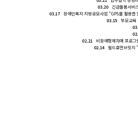
03.21
업무협약 상명대
03.20
긴급돌봄서비스 
03.17
장애인복지 지방공모사업 "GPS를 활용한 
03.15
부모교육 "
03
02
02.21
비장애형제자매 프로그램 
02.14
월드휴먼브릿지 "