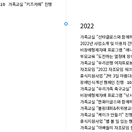
.10
가족교실 "키즈카페" 진행
2022
가족교실 "산타클로스와 함께
2022년 사업소개 및 이용자 
비장애형제자매 프로그램 "애
부모교육 "도전하는 열정에 장
가족교실 "우리은행 여자프로
자조모임 "2022 자조모임 워
휴식지원사업 "2박 3일 아름
장애인식개선 캠페인 진행
10
가족교실 "우리가족 축구교실
비장애형제자매 프로그램 "낚
가족교실 "한화이글스와 함께
가족교실 "볼링대회&취위생교
가족교실 "케이크 만들기" 진
휴식지원사업 "별 볼 일 있는 
가족교실 "아빠들의 자조모임 