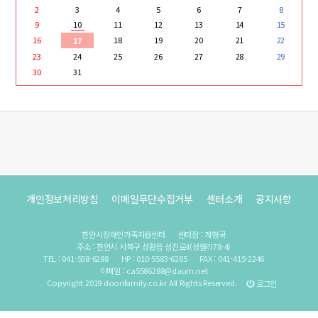
2
3
4
5
6
7
8
9
10
11
12
13
14
15
16
18
19
20
21
22
17
23
24
25
26
27
28
29
30
31
개인정보처리방침
이메일무단수집거부
센터소개
공지사항
천안시장애인가족지원센터
센터장 : 계형국
주소 : 천안시 서북구 성환읍 성진로4(성월리78-4)
TEL : 041-558-6288
HP : 010-5583-6285
FAX : 041-415-2246
이메일 : ca5586288@daum.net
Copyright 2019 doorifamily.co.kr All Rights Reserved.
로그인