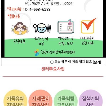
사진및영상
♥ 2026년
2026 가족
2026년 부
천안시복
2026년 솔
7월 소식지
교실 - 키즈
모교육 -
지재단 공
루션위원
발…
카페…
'나와…
모사업
회♥
「무비…
오늘 하루 이 창을 열지 않음
[닫기]
센터주요사업