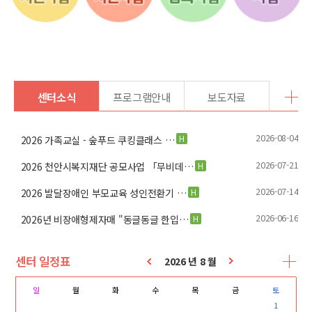
센터소식
프로그램안내
보도자료
2026-08-04
H
2026 가족교실 - 숲푸드 쿠킹클래스 …
2026-07-21
H
2026 천안시복지재단 공모사업 「무비데…
2026-07-14
H
2026 발달장애인 부모교육 성인전환기 …
2026-06-16
H
2026년 비장애형제자매 "동글동글 한입…
센터 일정표
2026 년 8 월
일
월
화
수
목
금
토
1