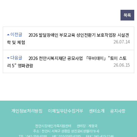
목록
이전글
2026 발달장애인 부모교육 성인전환기 보호작업장 시설견
26.07.14
학 및 체험
다음글
2026 천안시복지재단 공모사업 「무비데이」"토이 스토
26.06.15
리 5" 영화관람
개인정보처리방침
이메일무단수집거부
센터소개
공지사항
천안시장애인가족지원센터
센터장 : 계형국
주소 : 천안시 서북구 성환읍 성진로4(성월리78-4)
TEL : 041-558-6288
HP : 010-5583-6285
FAX : 041-415-2246