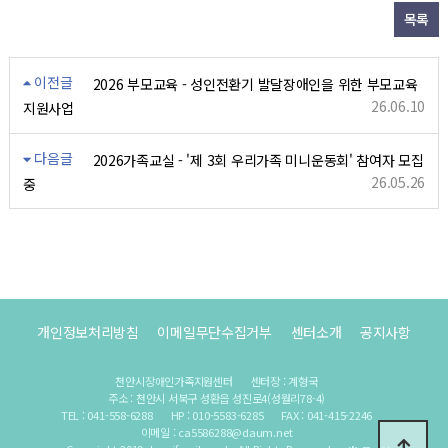
목록
이전글
2026 부모교육 - 성인전환기 발달장애인을 위한 부모교육
26.06.10
지원사업
다음글
2026가족교실 - '제 3회 우리가족 미니운동회' 참여자 모집
26.05.26
중
개인정보처리방침
이메일무단수집거부
센터소개
공지사항
천안시장애인가족지원센터
센터장 : 계형국
주소 : 천안시 서북구 성환읍 성진로4(성월리78-4)
TEL : 041-558-6288
HP : 010-5583-6285
FAX : 041-415-2246
이메일 : ca5586288@daum.net