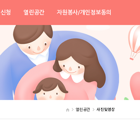
램신청
열린공간
자원봉사/개인정보동의
안내
센터소식
자원봉사활동안내
봄
사진및영상
자원봉사활동신청
기
보도자료
개인정보동의
자유게시판
협력기관
온라인상담
센터일정안내
열린공간
사진및영상