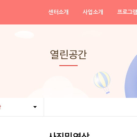
센터소개
사업소개
프로그
인사말
이용안내
프로그램
운영목적&비전
가족휴식지원사업
긴급돌
열린공간
기관연혁
사례관리지원사업
참여후
조직도및직원현황
가족역량강화사업
오시는길
정책기획사업
상
사진및영상