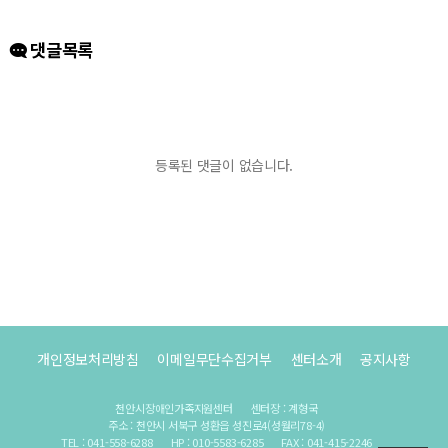
댓글목록
등록된 댓글이 없습니다.
개인정보처리방침
이메일무단수집거부
센터소개
공지사항
천안시장애인가족지원센터
센터장 : 계형국
주소 : 천안시 서북구 성환읍 성진로4(성월리78-4)
TEL : 041-558-6288
HP : 010-5583-6285
FAX : 041-415-2246